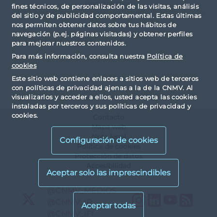
LIECHTENSTEIN
fines técnicos, de personalización de las visitas, análisis
del sitio y de publicidad comportamental. Estas últimas
nos permiten obtener datos sobre tus hábitos de
navegación (p.ej. páginas visitadas) y obtener perfiles
para mejorar nuestros contenidos.
Para más información, consulta nuestra
Política de
cookies
Este sitio web contiene enlaces a sitios web de terceros
con políticas de privacidad ajenas a la de la CNMV. Al
visualizarlos y acceder a ellos, usted acepta las cookies
instaladas por terceros y sus políticas de privacidad y
cookies.
Contacto
Mapa web
Nota legal
Configuración de cookies
Política de cookies
Protección de datos
Accesibilidad
X
@CNMV_MEDIOS
Instagram
LinkedIn
YouTu
RS
X
@CNMV_IP
X
@CNMV_IFI