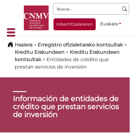
Buscar:
Euskara
Inbertitzailearen
Hasiera
>
Erregistro ofizialetarako kontsultak
>
Kreditu Erakundeen
>
Kreditu Erakundeen
kontsultak
>
Entidades de crédito que
prestan servicios de inversión
Información de entidades de
crédito que prestan servicios
de inversión