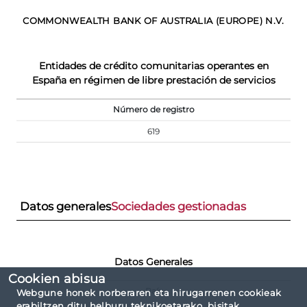
COMMONWEALTH BANK OF AUSTRALIA (EUROPE) N.V.
Entidades de crédito comunitarias operantes en
España en régimen de libre prestación de servicios
Número de registro
619
Datos generales
Sociedades gestionadas
Datos Generales
Cookien abisua
País
Webgune honek norberaren eta hirugarrenen cookieak
erabiltzen ditu helburu teknikoetarako, bisitak