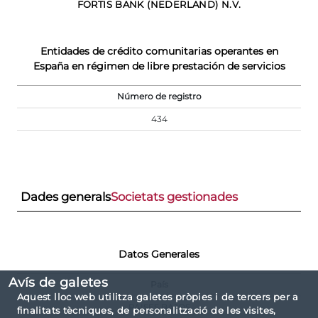
FORTIS BANK (NEDERLAND) N.V.
Entidades de crédito comunitarias operantes en
España en régimen de libre prestación de servicios
Número de registro
434
Dades generals
Societats gestionades
Datos Generales
Avís de galetes
País
Aquest lloc web utilitza galetes pròpies i de tercers per a
PAISES BAJOS
finalitats tècniques, de personalització de les visites,