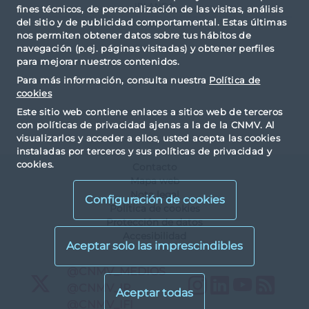
IRLANDA
fines técnicos, de personalización de las visitas, análisis
del sitio y de publicidad comportamental. Estas últimas
nos permiten obtener datos sobre tus hábitos de
navegación (p.ej. páginas visitadas) y obtener perfiles
para mejorar nuestros contenidos.
Para más información, consulta nuestra
Política de
cookies
Este sitio web contiene enlaces a sitios web de terceros
con políticas de privacidad ajenas a la de la CNMV. Al
visualizarlos y acceder a ellos, usted acepta las cookies
instaladas por terceros y sus políticas de privacidad y
cookies.
Contacto
Mapa web
Nota legal
Configuración de cookies
Política de cookies
Protección de datos
Accesibilidad
X
@CNMV_MEDIOS
Instagram
LinkedIn
YouTu
RS
X
@CNMV_IP
X
@CNMV_IFI