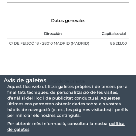
Datos generales
Dirección
Capital social
C/ DE FEIJOÓ 18 - 28010 MADRID (MADRID)
86.213,00
Avís de galetes
Fondo de garantía
Aquest lloc web utilitza galetes pròpies i de tercers per a
Fondo de Garantía de Inversiones (FOGAIN)
finalitats tècniques, de personalització de les visites,
d’anàlisi del lloc i de publicitat conductual. Aquestes
últimes ens permeten obtenir dades sobre els vostres
hàbits de navegació (p. ex., les pàgines visitades) i perfils
per millorar els nostres continguts.
Per obtenir més informació, consulteu la nostra
política
de galetes