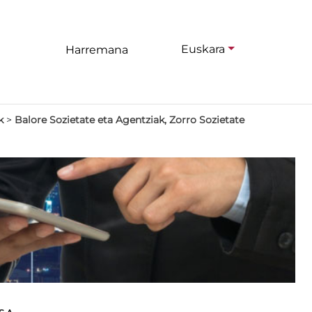
Euskara
Harremana
k
>
Balore Sozietate eta Agentziak, Zorro Sozietate