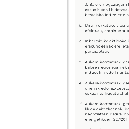
3. Balore negoziagarri
eskudirutan likidatzea
bestelako indize edo n
Diru-merkatuko tresnak
efektuak, ordainketa-t
Inbertsio kolektiboko i
erakundeenak ere, eta 
partaidetzak.
Aukera-kontratuak, ger
balore negoziagarrieki
indizeekin edo finantz
Aukera-kontratuak, ger
direnak edo, ez-betetz
eskudiruz likidatu ahal
Aukera-kontratuak, ger
likida daitezkeenak, b
negoziatzen badira, n
energetikoei, 1227/201