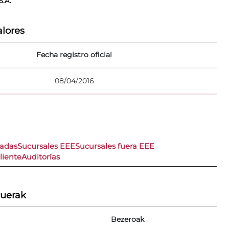
.A.
lores
Fecha registro oficial
08/04/2016
nadas
Sucursales EEE
Sucursales fuera EEE
liente
Auditorías
duerak
Bezeroak