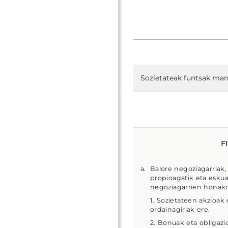
Sozietateak funtsak man
F
Balore negoziagarriak,
propioagatik eta eskua
negoziagarrien honako 
1. Sozietateen akzioak
ordainagiriak ere.
2. Bonuak eta obligazi