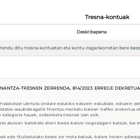
Tresna-kontuak
Deskribapena
tendu ditu tresna-kontuetan eta kontu iragankorretan bere bez
INANTZA-TRESNEN ZERRENDA, 814/2023 ERREGE DEKRETUA
 halakotzat ulertuta ondare-edukiko edozein eskubide, edozein del
ldatze-araubideagatik finantza-merkatu batean trafiko orokortua 
kategoria hauek, ordainketa-tresnak izan ezik:
 eta akzioen baliokide diren beste balore negoziagarri batzuk, bai 
oak edo titulizatutako beste zor mota batzuk, balore horien adieraz