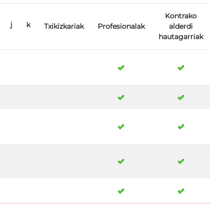
Kontrako
j
k
Txikizkariak
Profesionalak
alderdi
hautagarriak