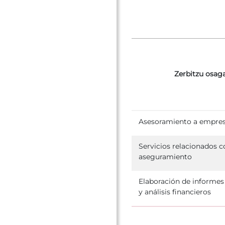
Zerbitzu osaga
Asesoramiento a empre
Servicios relacionados c
aseguramiento
Elaboración de informes
y análisis financieros