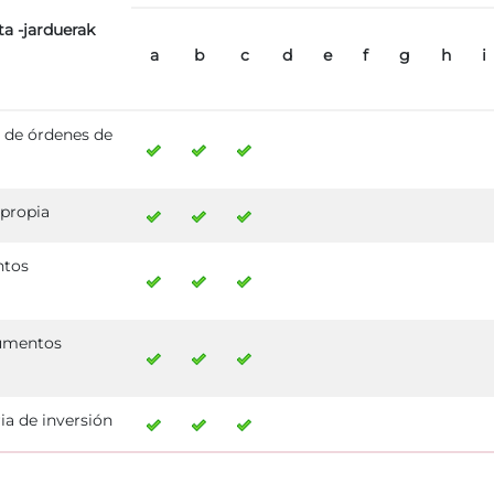
ta -jarduerak
a
b
c
d
e
f
g
h
i
 de órdenes de
 propia
ntos
rumentos
a de inversión