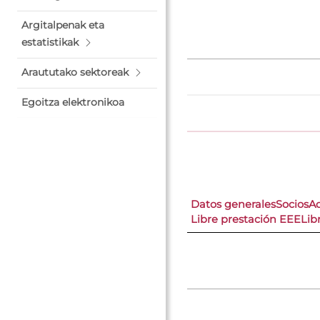
Argitalpenak eta
estatistikak
Araututako sektoreak
Egoitza elektronikoa
Datos generales
Socios
A
Libre prestación EEE
Lib