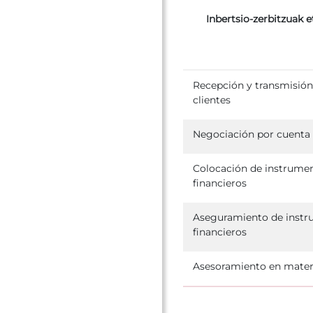
Inbertsio-zerbitzuak e
Recepción y transmisión
clientes
Negociación por cuenta
Colocación de instrume
financieros
Aseguramiento de inst
financieros
Asesoramiento en materi