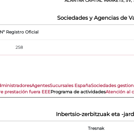
ALANTRA CAPITAL MARKETS, SV, S
Sociedades y Agencias de Va
Nº Registro Oficial
258
dministradores
Agentes
Sucursales España
Sociedades gestio
re prestación fuera EEE
Programa de actividades
Atención al c
Inbertsio-zerbitzuak eta -jar
Tresnak