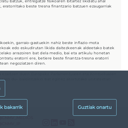
tu batzuk, entregatze fisikoaren bitartez likidatu ahal
 eratorritako beste tresna finantzario batzuen ezaugarriak
koekin, garraio-gastuekin nahiz beste inflazio-mota
rrekoak edo eskudirutan likida daitezkeenak aldeetako batek
elako arrazoiren bat dela medio, bai eta artikulu honetan
ntratu eratorri ere, betiere beste finantza-tresna eratorri
tean negoziatzen diren.
a ezartzen duen Europako Parlamentuaren eta Kontseiluaren
atzen du– baldintzekin bat eginez aitortutako unitateetan
a
@CNMV_MEDIOS
Instagram
LinkedIn
YouTube
RSS
@CNMV_IP