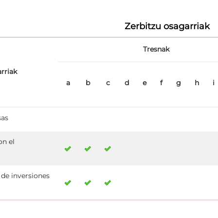
Zerbitzu osagarriak
Tresnak
rriak
a
b
c
d
e
f
g
h
i
sas
on el
 de inversiones