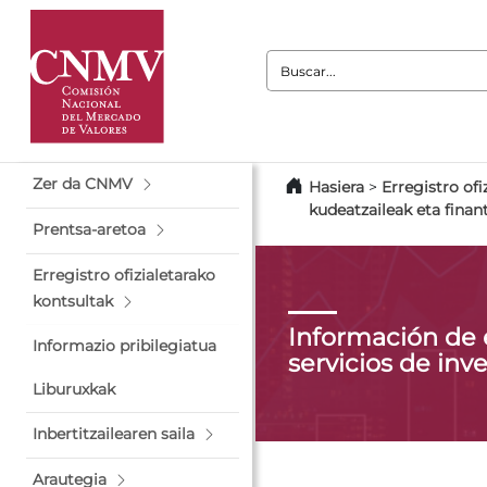
Buscar:
Zer da CNMV
Hasiera
>
Erregistro ofi
kudeatzaileak eta finan
Prentsa-aretoa
Erregistro ofizialetarako
kontsultak
Información de
Informazio pribilegiatua
servicios de inv
Liburuxkak
Inbertitzailearen saila
Arautegia