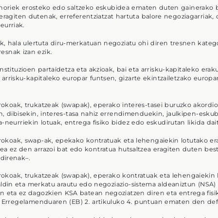
 horiek erosteko edo saltzeko eskubidea ematen duten gainerako b
 eragiten dutenak, erreferentziatzat hartuta balore negoziagarriak
eurriak.
, hala ulertuta diru-merkatuan negoziatu ohi diren tresnen kategor
resnak izan ezik.
nstituzioen partaidetza eta akzioak, bai eta arrisku-kapitaleko era
arrisku-kapitaleko europar funtsen, gizarte ekintzailetzako europa
okoak, trukatzeak (swapak), eperako interes-tasei buruzko akordioa
n, dibisekin, interes-tasa nahiz errendimenduekin, jaulkipen-eskubi
a-neurriekin lotuak, entrega fisiko bidez edo eskudirutan likida da
okoak, swap-ak, epekako kontratuak eta lehengaiekin lotutako era
ea ez den arrazoi bat edo kontratua hutsaltzea eragiten duten bes
 direnak–.
okoak, trukatzeak (swapak), eperako kontratuak eta lehengaiekin lo
aldin eta merkatu arautu edo negoziazio-sistema aldeaniztun (NSA)
on eta ez dagozkien KSA batean negoziatzen diren eta entrega fisi
1 Erregelamenduaren (EB) 2. artikuluko 4. puntuan ematen den defi