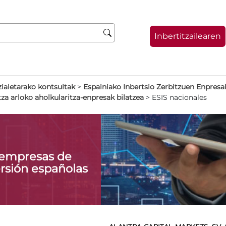
Inbertitzailearen
zialetarako kontsultak
>
Espainiako Inbertsio Zerbitzuen Enpresa
tza arloko aholkularitza-enpresak bilatzea
>
ESIS nacionales
 empresas de
ersión españolas