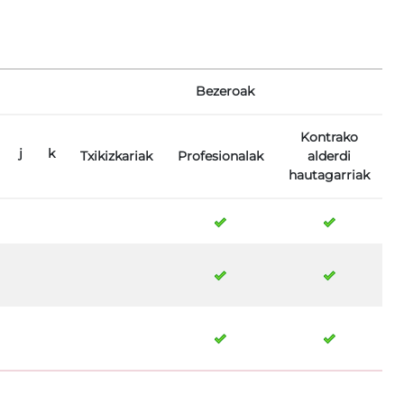
Bezeroak
Kontrako
j
k
Txikizkariak
Profesionalak
alderdi
hautagarriak