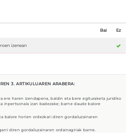
Bai
Ez
eroen izenean
REN 3. ARTIKULUAREN ARABERA:
a ere haren izendapena, baldin eta bere egituraketa juridiko
eta inpertsonala izan badezake; barne daude balore
eta balore horien ordezkari diren gordailuzainaren
garri diren gordailuzainaren ordainagiriak barne.