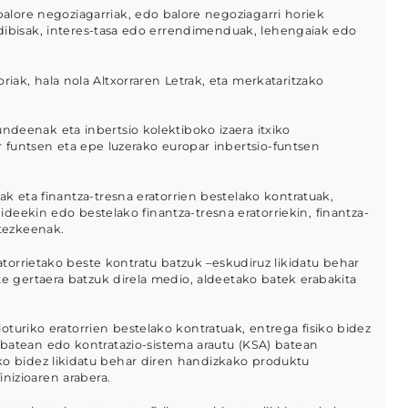
alore negoziagarriak, edo balore negoziagarri horiek
, dibisak, interes-tasa edo errendimenduak, lehengaiak edo
iak, hala nola Altxorraren Letrak, eta merkataritzako
kundeenak eta inbertsio kolektiboko izaera itxiko
r funtsen eta epe luzerako europar inbertsio-funtsen
k eta finantza-tresna eratorrien bestelako kontratuak,
deekin edo bestelako finantza-tresna eratorriekin, finantza-
itezkeenak.
torrietako beste kontratu batzuk –eskudiruz likidatu behar
te gertaera batzuk direla medio, aldeetako batek erabakita
turiko eratorrien bestelako kontratuak, entrega fisiko bidez
 batean edo kontratazio-sistema arautu (KSA) batean
ko bidez likidatu behar diren handizkako produktu
nizioaren arabera.