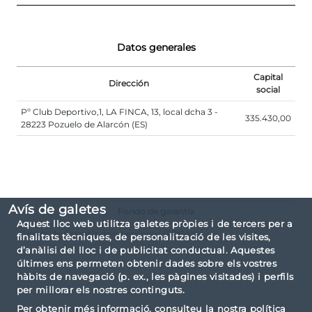
Datos generales
Capital
Dirección
social
Pº Club Deportivo,1, LA FINCA, 13, local dcha 3 -
335.430,00
28223 Pozuelo de Alarcón (ES)
Avís de galetes
Fondo de garantía
Aquest lloc web utilitza galetes pròpies i de tercers per a
Fondo de Garantía de Inversiones (FOGAIN)
finalitats tècniques, de personalització de les visites,
d’anàlisi del lloc i de publicitat conductual. Aquestes
últimes ens permeten obtenir dades sobre els vostres
hàbits de navegació (p. ex., les pàgines visitades) i perfils
per millorar els nostres continguts.
Per obtenir més informació, consulteu la nostra
política