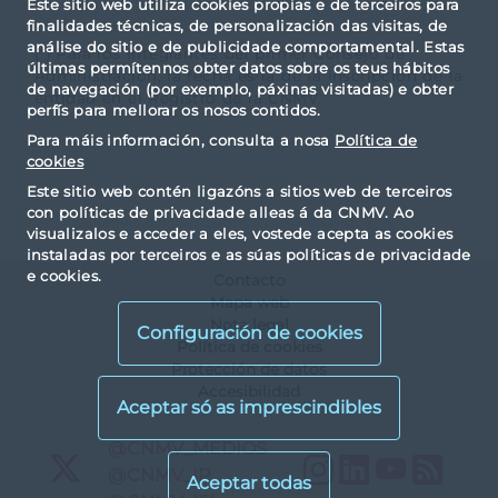
Este sitio web utiliza cookies propias e de terceiros para
finalidades técnicas, de personalización das visitas, de
análise do sitio e de publicidade comportamental. Estas
(*) Para los integrantes del primer Consejo de
últimas permítennos obter datos sobre os teus hábitos
Administración, la fecha es la de la inscripción de la
de navegación (por exemplo, páxinas visitadas) e obter
entidad en el Registro de la CNMV.
perfís para mellorar os nosos contidos.
Para máis información, consulta a nosa
Política de
cookies
Este sitio web contén ligazóns a sitios web de terceiros
con políticas de privacidade alleas á da CNMV. Ao
visualizalos e acceder a eles, vostede acepta as cookies
instaladas por terceiros e as súas políticas de privacidade
e cookies.
Contacto
Mapa web
Nota legal
Configuración de cookies
Política de cookies
Protección de datos
Accesibilidad
X
@CNMV_MEDIOS
Instagram
LinkedIn
YouTu
RS
X
@CNMV_IP