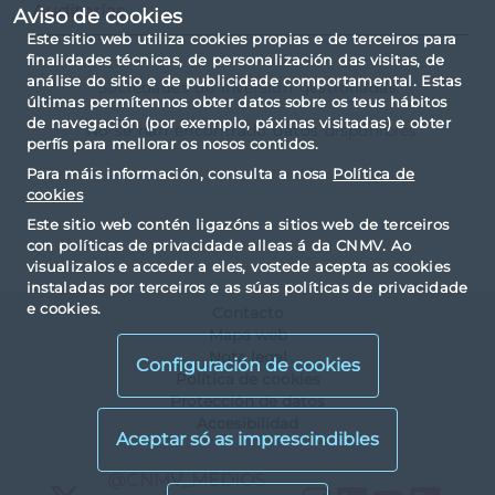
Auditorías
Aviso de cookies
Este sitio web utiliza cookies propias e de terceiros para
finalidades técnicas, de personalización das visitas, de
análise do sitio e de publicidade comportamental. Estas
Sociedades de inversión gestionadas
últimas permítennos obter datos sobre os teus hábitos
de navegación (por exemplo, páxinas visitadas) e obter
No se han encontrado datos disponibles
perfís para mellorar os nosos contidos.
Para máis información, consulta a nosa
Política de
cookies
Este sitio web contén ligazóns a sitios web de terceiros
con políticas de privacidade alleas á da CNMV. Ao
visualizalos e acceder a eles, vostede acepta as cookies
instaladas por terceiros e as súas políticas de privacidade
e cookies.
Contacto
Mapa web
Nota legal
Configuración de cookies
Política de cookies
Protección de datos
Accesibilidad
X
@CNMV_MEDIOS