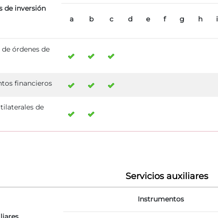
s de inversión
a
b
c
d
e
f
g
h
i
 de órdenes de
tos financieros
ilaterales de
Servicios auxiliares
Instrumentos
liares