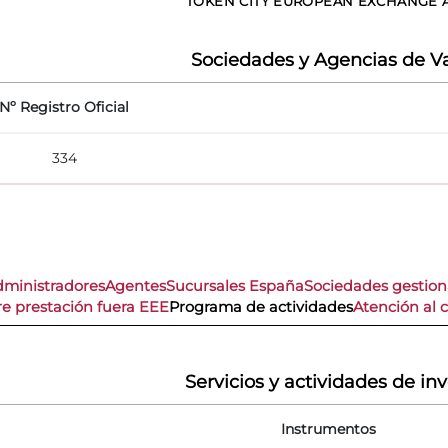
TOKEN CITY EUROPEAN EXCHANGE A.V
Sociedades y Agencias de Va
Nº Registro Oficial
334
dministradores
Agentes
Sucursales España
Sociedades gestio
re prestación fuera EEE
Programa de actividades
Atención al c
Servicios y actividades de in
Instrumentos