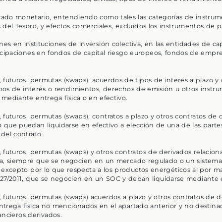
ado monetario, entendiendo como tales las categorías de instru
 del Tesoro, y efectos comerciales, excluidos los instrumentos de 
nes en instituciones de inversión colectiva, en las entidades de ca
icipaciones en fondos de capital riesgo europeos, fondos de empr
 futuros, permutas (swaps), acuerdos de tipos de interés a plazo y
tipos de interés o rendimientos, derechos de emisión u otros instr
mediante entrega física o en efectivo.
 futuros, permutas (swaps), contratos a plazo y otros contratos d
 o que puedan liquidarse en efectivo a elección de una de las parte
 del contrato.
 futuros, permutas (swaps) y otros contratos de derivados relacio
ca, siempre que se negocien en un mercado regulado o un sistema 
 excepto por lo que respecta a los productos energéticos al por mayo
27/2011, que se negocien en un SOC y deban liquidarse mediante e
 futuros, permutas (swaps) acuerdos a plazo y otros contratos de
trega física no mencionados en el apartado anterior y no destinado
ancieros derivados.