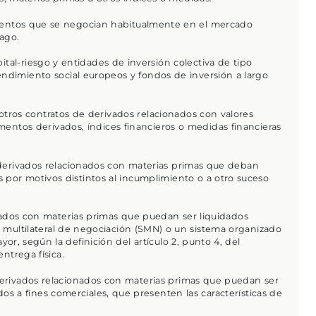
mentos que se negocian habitualmente en el mercado
pago.
pital-riesgo y entidades de inversión colectiva de tipo
endimiento social europeos y fondos de inversión a largo
 otros contratos de derivados relacionados con valores
umentos derivados, índices financieros o medidas financieras
e derivados relacionados con materias primas que deban
s por motivos distintos al incumplimiento o a otro suceso
nados con materias primas que puedan ser liquidados
multilateral de negociación (SMN) o un sistema organizado
r, según la definición del artículo 2, punto 4, del
ntrega física.
 derivados relacionados con materias primas que puedan ser
s a fines comerciales, que presenten las características de