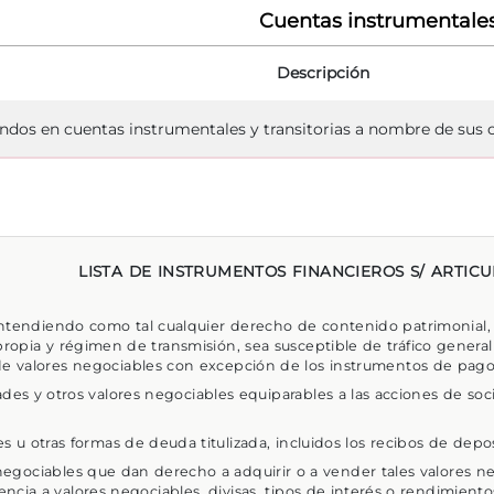
Cuentas instrumentale
Descripción
ndos en cuentas instrumentales y transitorias a nombre de sus c
LISTA DE INSTRUMENTOS FINANCIEROS S/ ARTICUL
entendiendo como tal cualquier derecho de contenido patrimonial,
 propia y régimen de transmisión, sea susceptible de tráfico gener
 de valores negociables con excepción de los instrumentos de pago
ades y otros valores negociables equiparables a las acciones de soc
s u otras formas de deuda titulizada, incluidos los recibos de depos
negociables que dan derecho a adquirir o a vender tales valores ne
ncia a valores negociables, divisas, tipos de interés o rendimiento