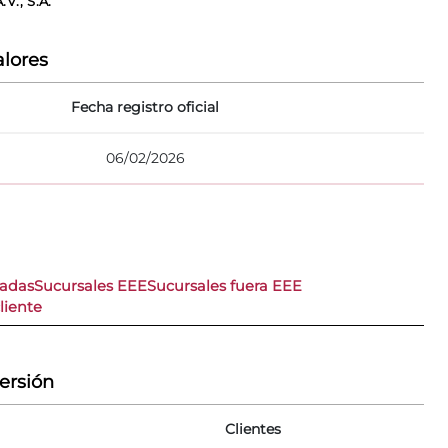
., S.A.
lores
Fecha registro oficial
06/02/2026
nadas
Sucursales EEE
Sucursales fuera EEE
liente
versión
Clientes