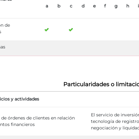
a
b
c
d
e
f
g
h
i
ón de
s
sas
Particularidades o limitaci
icios y actividades
El servicio de inversi
de órdenes de clientes en relación
tecnología de registr
tos financieros
negociación y liquida