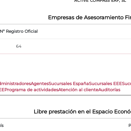
ACTIVE COMPASS EAF, SL
Empresas de Asesoramiento Fi
Nº Registro Oficial
64
dministradores
Agentes
Sucursales España
Sucursales EEE
Sucu
EE
Programa de actividades
Atención al cliente
Auditorías
Libre prestación en el Espacio Econ
ís
P