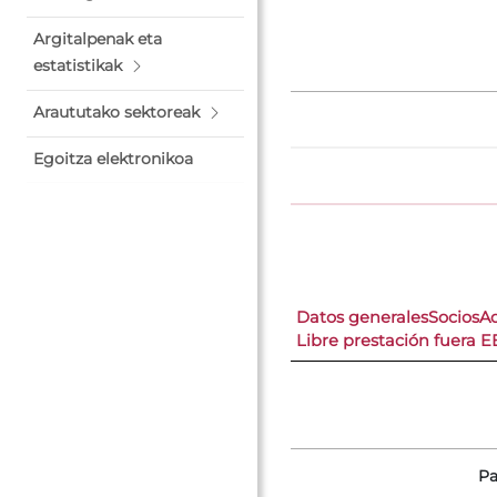
Argitalpenak eta
estatistikak
Araututako sektoreak
Egoitza elektronikoa
Datos generales
Socios
A
Libre prestación fuera E
Pa