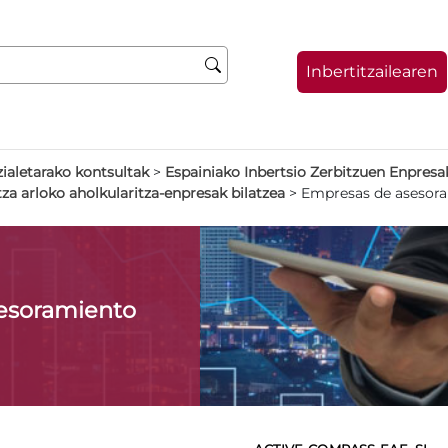
Inbertitzailearen
zialetarako kontsultak
>
Espainiako Inbertsio Zerbitzuen Enpresa
tza arloko aholkularitza-enpresak bilatzea
>
Empresas de asesora
esoramiento