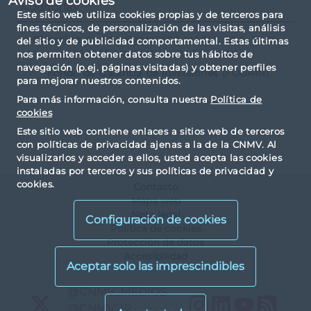
Aviso de cookies
Auditorías
Este sitio web utiliza cookies propias y de terceros para
fines técnicos, de personalización de las visitas, análisis
Dirección:
PLAZA FRANCESC MACIÁ, Nº 5, 5º 2ª -
del sitio y de publicidad comportamental. Estas últimas
08021 BARCELONA (BARCELONA)
nos permiten obtener datos sobre tus hábitos de
navegación (p.ej. páginas visitadas) y obtener perfiles
Fondo de Garantía de Inversiones (FOGAIN)
para mejorar nuestros contenidos.
Para más información, consulta nuestra
Política de
cookies
Este sitio web contiene enlaces a sitios web de terceros
con políticas de privacidad ajenas a la de la CNMV. Al
visualizarlos y acceder a ellos, usted acepta las cookies
instaladas por terceros y sus políticas de privacidad y
cookies.
Contacto
Mapa web
Nota legal
Configuración de cookies
Política de cookies
Protección de datos
Accesibilidad
X
@CNMV_MEDIOS
Instagram
LinkedIn
YouTu
RS
X
@CNMV_IP