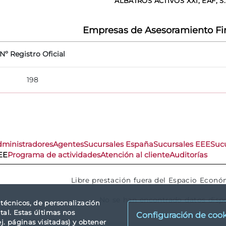
ALBATROS ACTIVOS XXI, EAF, S.
Empresas de Asesoramiento Fi
Nº Registro Oficial
198
dministradores
Agentes
Sucursales España
Sucursales EEE
Sucu
EE
Programa de actividades
Atención al cliente
Auditorías
Libre prestación fuera del Espacio Econ
No se han encontrado datos disp
s técnicos, de personalización
tal. Estas últimas nos
Configuración de cook
. páginas visitadas) y obtener