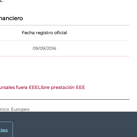
L.
nanciero
Fecha registro oficial
09/09/2016
rsales fuera EEE
Libre prestación EEE
ómico Europeo
onibles
ies