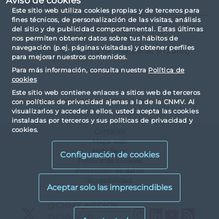
Aviso de cookies
Auditorías
Este sitio web utiliza cookies propias y de terceros para
fines técnicos, de personalización de las visitas, análisis
Dirección:
AVENIDA PAU CASALS, Nº 4, 2º, 2º - 08021
del sitio y de publicidad comportamental. Estas últimas
BARCELONA (BARCELONA)
nos permiten obtener datos sobre tus hábitos de
navegación (p.ej. páginas visitadas) y obtener perfiles
Fondo de Garantía de Inversiones (FOGAIN)
para mejorar nuestros contenidos.
Para más información, consulta nuestra
Política de
cookies
Este sitio web contiene enlaces a sitios web de terceros
con políticas de privacidad ajenas a la de la CNMV. Al
visualizarlos y acceder a ellos, usted acepta las cookies
instaladas por terceros y sus políticas de privacidad y
cookies.
Contacto
Mapa web
Nota legal
Configuración de cookies
Política de cookies
Protección de datos
Accesibilidad
X
@CNMV_MEDIOS
Instagram
LinkedIn
YouTu
RS
X
@CNMV_IP