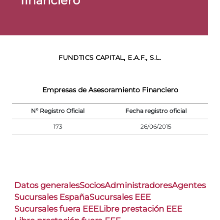
financiero
FUNDTICS CAPITAL, E.A.F., S.L.
Empresas de Asesoramiento Financiero
Nº Registro Oficial
Fecha registro oficial
173
26/06/2015
Datos generales
Socios
Administradores
Agentes
Sucursales España
Sucursales EEE
Sucursales fuera EEE
Libre prestación EEE