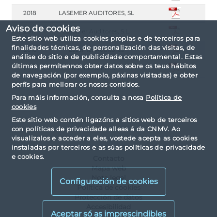
2018
LASEMER AUDITORES, SL
Aviso de cookies
2017
Lasemer Auditores, S.L.
Este sitio web utiliza cookies propias e de terceiros para
finalidades técnicas, de personalización das visitas, de
2016
Lasemer Auditores
análise do sitio e de publicidade comportamental. Estas
últimas permítennos obter datos sobre os teus hábitos
2015
lasemer auditores
de navegación (por exemplo, páxinas visitadas) e obter
perfís para mellorar os nosos contidos.
Para máis información, consulta a nosa
Política de
cookies
Este sitio web contén ligazóns a sitios web de terceiros
con políticas de privacidade alleas á da CNMV. Ao
visualizalos e acceder a eles, vostede acepta as cookies
instaladas por terceiros e as súas políticas de privacidade
e cookies.
Contacto
Mapa web
Nota legal
Configuración de cookies
Política de cookies
Protección de datos
Accesibilidad