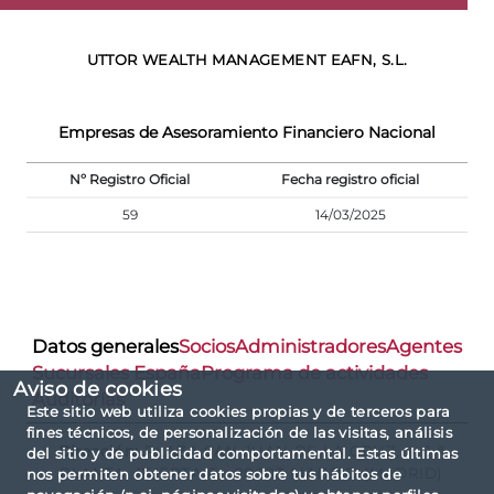
UTTOR WEALTH MANAGEMENT EAFN, S.L.
Empresas de Asesoramiento Financiero Nacional
Nº Registro Oficial
Fecha registro oficial
59
14/03/2025
Datos generales
Socios
Administradores
Agentes
Sucursales España
Programa de actividades
Aviso de cookies
Auditorías
Este sitio web utiliza cookies propias y de terceros para
fines técnicos, de personalización de las visitas, análisis
Dirección:
PLAZA SAN JUAN DE LA CRUZ, 4, 1 ª
del sitio y de publicidad comportamental. Estas últimas
PLANTA, PUERTA 6 - 28003 MADRID (MADRID)
nos permiten obtener datos sobre tus hábitos de