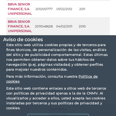
BBVA SENIOR
FINANCE, S.A.
2012051777
01/02/2012
2011
UNIPERSONAL
BBVA SENIOR
FINANCE, S.A.
2011048628
04/02/2011
2010
UNIPERSONAL
Aviso de cookies
Este sitio web utiliza cookies propias y de terceros para
fines técnicos, de personalización de las visitas, análisis
del sitio y de publicidad comportamental. Estas últimas
(1) Información adicional facilitada por el emisor,
nos permiten obtener datos sobre tus hábitos de
bien de manera voluntaria o a requerimiento de la
navegación (p.ej. páginas visitadas) y obtener perfiles
CNMV
para mejorar nuestros contenidos.
Para más información, consulta nuestra
Política de
cookies
Este sitio web contiene enlaces a sitios web de terceros
con políticas de privacidad ajenas a la de la CNMV. Al
visualizarlos y acceder a ellos, usted acepta las cookies
instaladas por terceros y sus políticas de privacidad y
cookies.
Contacto
Mapa web