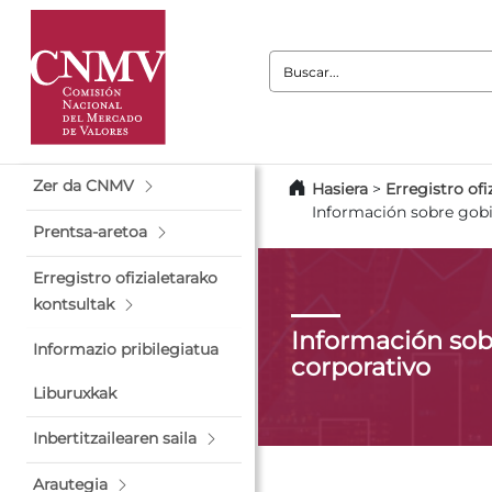
Buscar:
Zer da CNMV
Hasiera
>
Erregistro ofi
Información sobre gobi
Prentsa-aretoa
Erregistro ofizialetarako
kontsultak
Información sob
Informazio pribilegiatua
corporativo
Liburuxkak
Inbertitzailearen saila
Arautegia