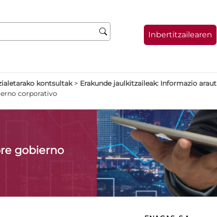
Inbertitzailearen
zialetarako kontsultak
>
Erakunde jaulkitzaileak: Informazio arau
erno corporativo
re gobierno