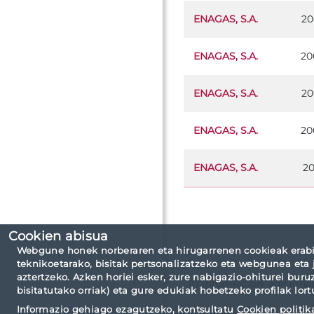
ENAGAS, S.A.
20
ENAGAS, S.A.
20
ENAGAS, S.A.
20
ENAGAS, S.A.
20
ENAGAS, S.A.
20
Cookien abisua
Webgune honek norberaren eta hirugarrenen cookieak erabi
teknikoetarako, bisitak pertsonalizatzeko eta webgunea eta 
aztertzeko. Azken horiei esker, zure nabigazio-ohiturei buru
(1) Información adiciona
bisitatutako orriak) eta gure edukiak hobetzeko profilak lort
Informazio gehiago ezagutzeko, kontsultatu
Cookien politik