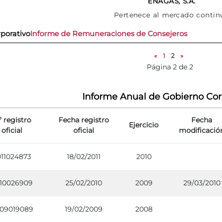
ENAGAS, S.A.
Pertenece al mercado contin
porativo
Informe de Remuneraciones de Consejeros
«
1
2
»
Página 2 de 2
Informe Anual de Gobierno Cor
 registro
Fecha registro
Fecha
Ejercicio
oficial
oficial
modificació
011024873
18/02/2011
2010
10026909
25/02/2010
2009
29/03/2010
09019089
19/02/2009
2008