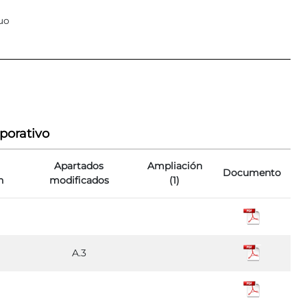
uo
porativo
Apartados
Ampliación
Documento
n
modificados
(1)
A.3