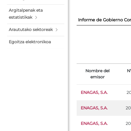
Argitalpenak eta
estatistikak
Informe de Gobierno Cor
Araututako sektoreak
Egoitza elektronikoa
Nombre del
Nº
emisor
ENAGAS, S.A.
2
ENAGAS, S.A.
20
ENAGAS, S.A.
20