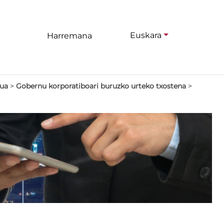
Euskara
Harremana
tua
>
Gobernu korporatiboari buruzko urteko txostena
>