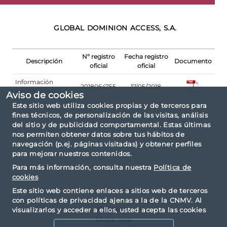
GLOBAL DOMINION ACCESS, S.A.
Nº registro
Fecha registro
Descripción
Documento
oficial
oficial
Información
2018064755
17/05/2018
adicional IAGC
Aviso de cookies
Este sitio web utiliza cookies propias y de terceros para
fines técnicos, de personalización de las visitas, análisis
del sitio y de publicidad comportamental. Estas últimas
nos permiten obtener datos sobre tus hábitos de
navegación (p.ej. páginas visitadas) y obtener perfiles
para mejorar nuestros contenidos.
Para más información, consulta nuestra
Política de
cookies
Este sitio web contiene enlaces a sitios web de terceros
con políticas de privacidad ajenas a la de la CNMV. Al
Contacto
visualizarlos y acceder a ellos, usted acepta las cookies
Mapa web
instaladas por terceros y sus políticas de privacidad y