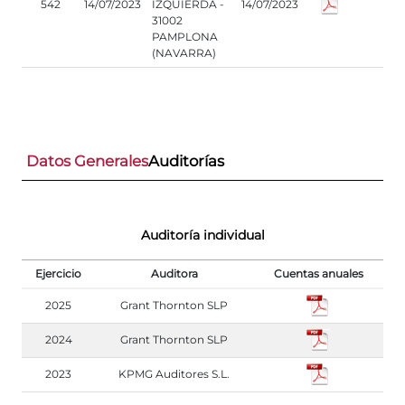
542
14/07/2023
IZQUIERDA -
14/07/2023
31002
PAMPLONA
(NAVARRA)
Datos Generales
Auditorías
Auditoría individual
Ejercicio
Auditora
Cuentas anuales
2025
Grant Thornton SLP
2024
Grant Thornton SLP
2023
KPMG Auditores S.L.