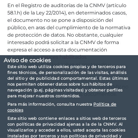
En el Registro de auditorías de la CNMV (artículo
58.1.h) de la Ley 22/2014), en determinados casos,
el documento no se pone a disposición del
público, en aras del cumplimiento de la normativa
de protección de datos. No obstante, cualquier
interesado podrá solicitar a la CNMV de forma
expresa el acceso a esta documentación
mediante los
cauces habilitados
.
Aviso de cookies
(*) La responsabilidad sobre el contenido y
Este sitio web utiliza cookies propias y de terceros para
veracidad del Folleto y DFI corresponde
fines técnicos, de personalización de las visitas, análisis
del sitio y de publicidad comportamental. Estas últimas
exclusivamente a la sociedad gestora, o al
nos permiten obtener datos sobre tus hábitos de
vehículo autogestionado en su caso. La CNMV no
navegación (p.ej. páginas visitadas) y obtener perfiles
verifica el contenido de dichos documentos.
para mejorar nuestros contenidos.
Para más información, consulta nuestra
Política de
cookies
Este sitio web contiene enlaces a sitios web de terceros
con políticas de privacidad ajenas a la de la CNMV. Al
visualizarlos y acceder a ellos, usted acepta las cookies
instaladas por terceros y sus políticas de privacidad y