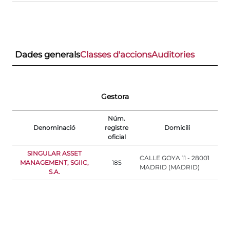
Dades generals
Classes d'accions
Auditories
Gestora
Núm.
Denominació
registre
Domicili
oficial
SINGULAR ASSET
CALLE GOYA 11 - 28001
MANAGEMENT, SGIIC,
185
MADRID (MADRID)
S.A.