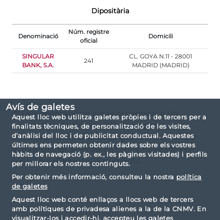
Dipositària
Núm. registre
Denominació
Domicili
oficial
SINGULAR
CL. GOYA N.11 - 28001
241
BANK, S.A.
MADRID (MADRID)
Avís de galetes
(*) La responsabilitat sobre el contingut i la
Aquest lloc web utilitza galetes pròpies i de tercers per a
veracitat del Fullet i les DFI correspon
finalitats tècniques, de personalització de les visites,
d’anàlisi del lloc i de publicitat conductual. Aquestes
exclusivament a la societat gestora, o al vehicle
últimes ens permeten obtenir dades sobre els vostres
autogestionat si escau. La CNMV no verifica el
hàbits de navegació (p. ex., les pàgines visitades) i perfils
contingut d'aquests documents.
per millorar els nostres continguts.
Per obtenir més informació, consulteu la nostra
política
de galetes
Aquest lloc web conté enllaços a llocs web de tercers
amb polítiques de privadesa alienes a la de la CNMV. En
visualitzar-los i accedir-hi, accepteu les galetes