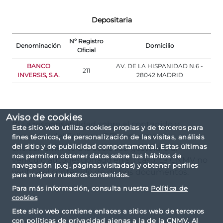
Depositaria
Nº Registro
Denominación
Domicilio
Oficial
BANCO
AV. DE LA HISPANIDAD N.6 -
211
INVERSIS, S.A.
28042 MADRID
Aviso de cookies
(*) La responsabilidad sobre el contenido y
Este sitio web utiliza cookies propias y de terceros para
veracidad del Folleto y DFI corresponde
fines técnicos, de personalización de las visitas, análisis
del sitio y de publicidad comportamental. Estas últimas
exclusivamente a la sociedad gestora, o al
nos permiten obtener datos sobre tus hábitos de
vehículo autogestionado en su caso. La CNMV no
navegación (p.ej. páginas visitadas) y obtener perfiles
verifica el contenido de dichos documentos.
para mejorar nuestros contenidos.
Para más información, consulta nuestra
Política de
cookies
Este sitio web contiene enlaces a sitios web de terceros
con políticas de privacidad ajenas a la de la CNMV. Al