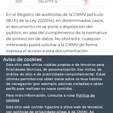
2021
DELOITTE SL
En el Registro de auditorías de la CNMV (artículo
58.1.h) de la Ley 22/2014), en determinados casos,
el documento no se pone a disposición del
público, en aras del cumplimiento de la normativa
de protección de datos. No obstante, cualquier
interesado podrá solicitar a la CNMV de forma
expresa el acceso a esta documentación
mediante los
cauces habilitados
.
Aviso de cookies
(*) A responsabilidade sobre o contido e sobre a
Este sitio web utiliza cookies propias e de terceiros para
veracidade do folleto e do DFI corresponde en
finalidades técnicas, de personalización das visitas, de
análise do sitio e de publicidade comportamental. Estas
exclusiva á sociedade xestora ou ao vehículo
últimas permítennos obter datos sobre os teus hábitos
autoxestionado, no seu caso. A CNMV non verifica
de navegación (por exemplo, páxinas visitadas) e obter
o contido destes documentos.
perfís para mellorar os nosos contidos.
Para máis información, consulta a nosa
Política de
cookies
Este sitio web contén ligazóns a sitios web de terceiros
con políticas de privacidade alleas á da CNMV. Ao