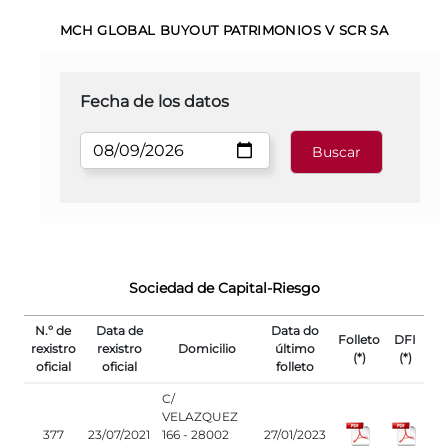
MCH GLOBAL BUYOUT PATRIMONIOS V SCR SA
Fecha de los datos
Sociedad de Capital-Riesgo
N.º de
Data de
Data do
Folleto
DFI
rexistro
rexistro
Domicilio
último
(*)
(*)
oficial
oficial
folleto
C/
VELAZQUEZ
377
23/07/2021
166 - 28002
27/01/2023