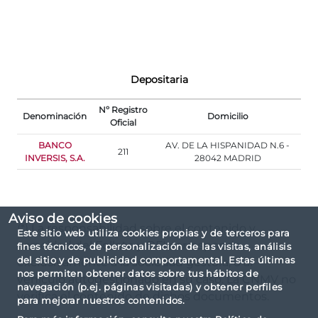
Depositaria
Nº Registro
Denominación
Domicilio
Oficial
BANCO
AV. DE LA HISPANIDAD N.6 -
211
INVERSIS, S.A.
28042 MADRID
Aviso de cookies
(*) La responsabilidad sobre el contenido y
Este sitio web utiliza cookies propias y de terceros para
veracidad del Folleto y DFI corresponde
fines técnicos, de personalización de las visitas, análisis
del sitio y de publicidad comportamental. Estas últimas
exclusivamente a la sociedad gestora, o al
nos permiten obtener datos sobre tus hábitos de
vehículo autogestionado en su caso. La CNMV no
navegación (p.ej. páginas visitadas) y obtener perfiles
verifica el contenido de dichos documentos.
para mejorar nuestros contenidos.