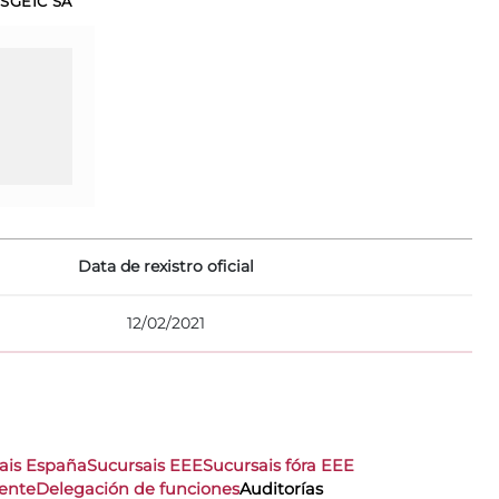
SGEIC SA
Data de rexistro oficial
12/02/2021
ais España
Sucursais EEE
Sucursais fóra EEE
iente
Delegación de funciones
Auditorías