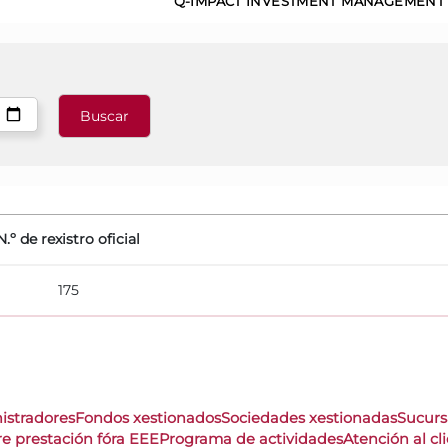
Q-IMPACT INVESTMENT MANAGEMENT 
N.º de rexistro oficial
175
istradores
Fondos xestionados
Sociedades xestionadas
Sucurs
re prestación fóra EEE
Programa de actividades
Atención al cl