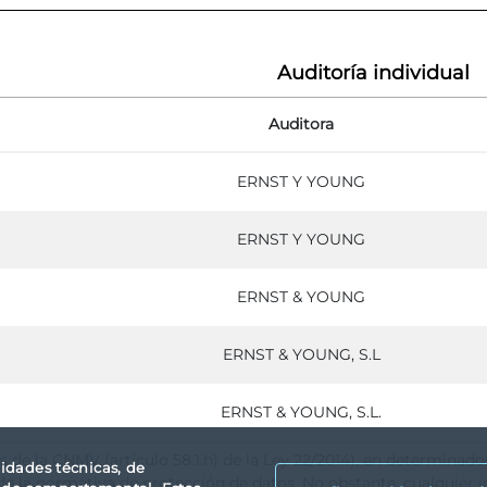
Auditoría individual
Auditora
ERNST Y YOUNG
ERNST Y YOUNG
ERNST & YOUNG
ERNST & YOUNG, S.L
ERNST & YOUNG, S.L.
as de la CNMV (artículo 58.1.h) de la Ley 22/2014), en determinad
lidades técnicas, de
e la normativa de protección de datos. No obstante, cualquier i