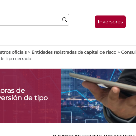
Inversores
stros oficiais
>
Entidades rexistradas de capital de risco
>
Consult
de tipo cerrado
oras de
ersión de tipo