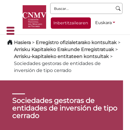
Buscar:
Euskara
Inbertitzailearen
Hasiera
>
Erregistro ofizialetarako kontsultak
>
Arrisku Kapitaleko Erakunde Erregistratuak
>
Arrisku-kapitaleko entitateen kontsultak
>
Sociedades gestoras de entidades de
inversión de tipo cerrado
Sociedades gestoras de
entidades de inversión de tipo
cerrado