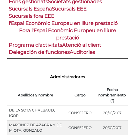
Fons gestionats
Societats gestionades
Sucursals España
Sucursals EEE
Sucursals fora EEE
l'Espai Econòmic Europeu en lliure prestació
Fora l'Espai Econòmic Europeu en lliure
prestació
Programa d'activitats
Atenció al client
Delegación de funciones
Auditories
Administradores
Fecha
Apellidos y nombre
Cargo
nombramiento
(*)
DE LA SOTA CHALBAUD,
CONSEJERO
20/01/2017
IGOR
MARTINEZ DE AZAGRA Y DE
CONSEJERO
20/01/2017
MIOTA, GONZALO