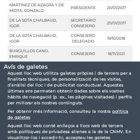
MARTINEZ DE AZAGRA Y DE
PRESIDENTE
20/01/2017
MIOTA, GONZALO
DE LA SOTA CHALBAUD,
SECRETARIO
20/01/2017
IGOR
CONSEJERO
DE LA SOTA CHALBAUD,
CONSEJERO
19/10/2018
IGOR
DELEGADO
BURGUILLOS CANO,
CONSEJERO
18/11/2021
ENRIQUE
Avís de galetes
Aquest lloc web utilitza galetes pròpies i de tercers per a
finalitats tècniques, de personalització de les visites,
d’anàlisi del lloc i de publicitat conductual. Aquestes
(*) Para los integrantes del primer Consejo de
últimes ens permeten obtenir dades sobre els vostres
Administración, la fecha es la de la inscripción de la
hàbits de navegació (p. ex., les pàgines visitades) i perfils
entidad en el Registro de la CNMV.
per millorar els nostres continguts.
Per obtenir més informació, consulteu la nostra
política
de galetes
Aquest lloc web conté enllaços a llocs web de tercers
amb polítiques de privadesa alienes a la de la CNMV. En
visualitzar-los i accedir-hi, accepteu les galetes