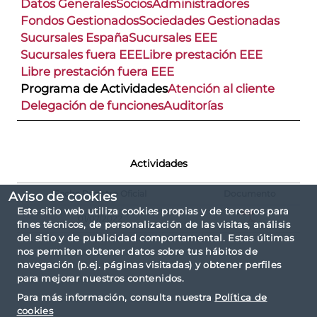
Datos Generales
Socios
Administradores
Fondos Gestionados
Sociedades Gestionadas
Sucursales España
Sucursales EEE
Sucursales fuera EEE
Libre prestación EEE
Libre prestación fuera EEE
Programa de Actividades
Atención al cliente
Delegación de funciones
Auditorías
Actividades
Fecha Registro Oficial
Documento
Aviso de cookies
Este sitio web utiliza cookies propias y de terceros para
01/07/2022
fines técnicos, de personalización de las visitas, análisis
del sitio y de publicidad comportamental. Estas últimas
nos permiten obtener datos sobre tus hábitos de
navegación (p.ej. páginas visitadas) y obtener perfiles
para mejorar nuestros contenidos.
Para más información, consulta nuestra
Política de
cookies