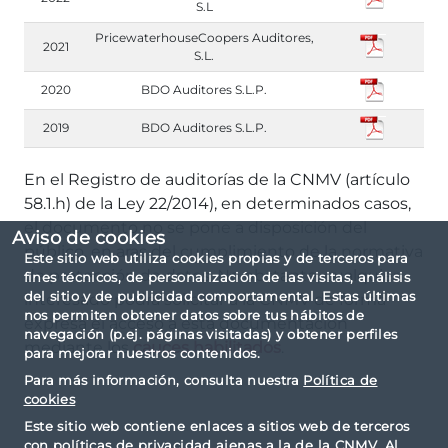
S.L
PricewaterhouseCoopers Auditores,
2021
S.L.
2020
BDO Auditores S.L.P.
2019
BDO Auditores S.L.P.
En el Registro de auditorías de la CNMV (artículo
58.1.h) de la Ley 22/2014), en determinados casos,
el documento no se pone a disposición del
Aviso de cookies
público, en aras del cumplimiento de la normativa
Este sitio web utiliza cookies propias y de terceros para
de protección de datos. No obstante, cualquier
fines técnicos, de personalización de las visitas, análisis
del sitio y de publicidad comportamental. Estas últimas
interesado podrá solicitar a la CNMV de forma
nos permiten obtener datos sobre tus hábitos de
expresa el acceso a esta documentación
navegación (p.ej. páginas visitadas) y obtener perfiles
mediante los
cauces habilitados
.
para mejorar nuestros contenidos.
Para más información, consulta nuestra
Política de
cookies
Este sitio web contiene enlaces a sitios web de terceros
con políticas de privacidad ajenas a la de la CNMV. Al