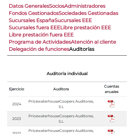
Datos Generales
Socios
Administradores
Fondos Gestionados
Sociedades Gestionadas
Sucursales España
Sucursales EEE
Sucursales fuera EEE
Libre prestación EEE
Libre prestación fuera EEE
Programa de Actividades
Atención al cliente
Delegación de funciones
Auditorías
Auditoría individual
Cuentas
Ejercicio
Auditora
anuales
PricewaterhouseCoopers Auditores,
2024
S.L
PricewaterhouseCoopers Auditores,
2023
S.L
PricewaterhouseCoopers Auditores,
2022