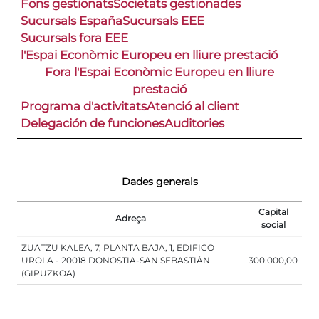
Fons gestionats
Societats gestionades
Sucursals España
Sucursals EEE
Sucursals fora EEE
l'Espai Econòmic Europeu en lliure prestació
Fora l'Espai Econòmic Europeu en lliure
prestació
Programa d'activitats
Atenció al client
Delegación de funciones
Auditories
Dades generals
Capital
Adreça
social
ZUATZU KALEA, 7, PLANTA BAJA, 1, EDIFICO
UROLA - 20018 DONOSTIA-SAN SEBASTIÁN
300.000,00
(GIPUZKOA)