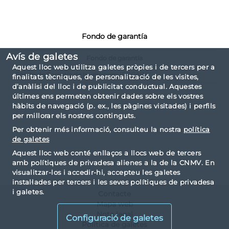
Fondo de garantía
Avís de galetes
Fondo de garantía
Aquest lloc web utilitza galetes pròpies i de tercers per a
Fondo de Garantía de Inversiones (FOGAIN)
finalitats tècniques, de personalització de les visites,
d’anàlisi del lloc i de publicitat conductual. Aquestes
últimes ens permeten obtenir dades sobre els vostres
hàbits de navegació (p. ex., les pàgines visitades) i perfils
per millorar els nostres continguts.
Per obtenir més informació, consulteu la nostra
política
de galetes
Aquest lloc web conté enllaços a llocs web de tercers
amb polítiques de privadesa alienes a la de la CNMV. En
visualitzar-los i accedir-hi, accepteu les galetes
instal·lades per tercers i les seves polítiques de privadesa
i galetes.
Contacte
Mapa web
Nota legal
Configuració de galetes
Política de galetes