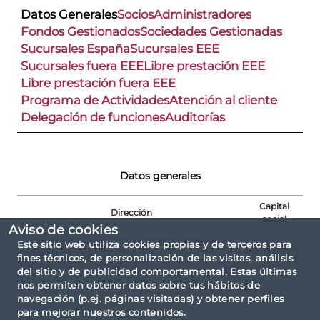
Datos Generales
Socios
Administradores
Fondos Gestionados
Sociedades Gestionadas
Sucursales España
Sucursales EEE
Sucursales fuera EEE
Libre prestación EEE
Libre prestación fuera EEE
Programa de Actividades
Atención al cliente
Delegación de funciones
Auditorías
Datos generales
Capital
Dirección
social
Aviso de cookies
AVDA DIAGONAL 640 5º F - 08017 BARCELONA
Este sitio web utiliza cookies propias y de terceros para
300.000,00
(BARCELONA)
fines técnicos, de personalización de las visitas, análisis
del sitio y de publicidad comportamental. Estas últimas
nos permiten obtener datos sobre tus hábitos de
navegación (p.ej. páginas visitadas) y obtener perfiles
para mejorar nuestros contenidos.