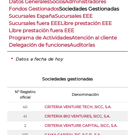
Datos Generales
Socios
Administradores
Fondos Gestionados
Sociedades Gestionadas
Sucursales España
Sucursales EEE
Sucursales fuera EEE
Libre prestación EEE
Libre prestación fuera EEE
Programa de Actividades
Atención al cliente
Delegación de funciones
Auditorías
Datos a fecha de hoy
Sociedades gestionadas
Nº Registro
Denominación
oficial
40
CRITERIA VENTURE TECH, SICC, S.A.
41
CRITERIA BIO VENTURES, SICC, S.A.
2
CRITERIA VENTURE CAPITAL, SICC, S.A.
127
CAIXA CAPITAL TIC, S.C.R., S.A.