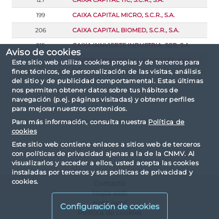
199
CAIXA CAPITAL MICRO, S.C.R., S.A.
206
CAIXA CAPITAL BIOMED, S.C.R., S.A.
215
CAIXA INNVIERTE INDUSTRIA, SCR, S.A.
Aviso de cookies
CRITERIA INDUSTRIAL VENTURES, SICC,
Este sitio web utiliza cookies propias y de terceros para
35
S.A.
fines técnicos, de personalización de las visitas, análisis
del sitio y de publicidad comportamental. Estas últimas
nos permiten obtener datos sobre tus hábitos de
navegación (p.ej. páginas visitadas) y obtener perfiles
para mejorar nuestros contenidos.
Para más información, consulta nuestra
Política de
cookies
Este sitio web contiene enlaces a sitios web de terceros
con políticas de privacidad ajenas a la de la CNMV. Al
visualizarlos y acceder a ellos, usted acepta las cookies
instaladas por terceros y sus políticas de privacidad y
cookies.
Contacto
Mapa web
Nota legal
Configuración de cookies
Política de cookies