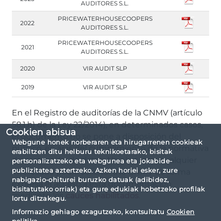
AUDITORES S.L.
PRICEWATERHOUSECOOPERS
2022
AUDITORES S.L.
PRICEWATERHOUSECOOPERS
2021
AUDITORES S.L.
2020
VIR AUDIT SLP
2019
VIR AUDIT SLP
En el Registro de auditorías de la CNMV (artículo
58.1.h) de la Ley 22/2014), en determinados casos,
Cookien abisua
el documento no se pone a disposición del
Webgune honek norberaren eta hirugarrenen cookieak
público, en aras del cumplimiento de la normativa
erabiltzen ditu helburu teknikoetarako, bisitak
de protección de datos. No obstante, cualquier
pertsonalizatzeko eta webgunea eta jokabide-
publizitatea aztertzeko. Azken horiei esker, zure
interesado podrá solicitar a la CNMV de forma
nabigazio-ohiturei buruzko datuak (adibidez,
expresa el acceso a esta documentación
bisitatutako orriak) eta gure edukiak hobetzeko profilak
mediante los
cauces habilitados
.
lortu ditzakegu.
Informazio gehiago ezagutzeko, kontsultatu
Cookien