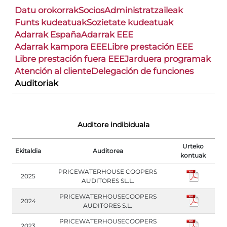
Datu orokorrak
Socios
Administratzaileak
Funts kudeatuak
Sozietate kudeatuak
Adarrak España
Adarrak EEE
Adarrak kampora EEE
Libre prestación EEE
Libre prestación fuera EEE
Jarduera programak
Atención al cliente
Delegación de funciones
Auditoriak
Auditore indibiduala
Urteko
Ekitaldia
Auditorea
kontuak
PRICEWATERHOUSE COOPERS
2025
AUDITORES SL.L.
PRICEWATERHOUSECOOPERS
2024
AUDITORES S.L.
PRICEWATERHOUSECOOPERS
2023