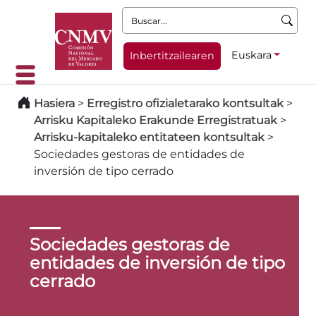
Buscar:
Euskara
Inbertitzailearen
Hasiera
>
Erregistro ofizialetarako kontsultak
>
Arrisku Kapitaleko Erakunde Erregistratuak
>
Arrisku-kapitaleko entitateen kontsultak
>
Sociedades gestoras de entidades de
inversión de tipo cerrado
Sociedades gestoras de
entidades de inversión de tipo
cerrado