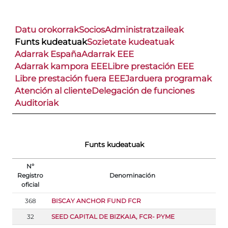
Datu orokorrak
Socios
Administratzaileak
Funts kudeatuak
Sozietate kudeatuak
Adarrak España
Adarrak EEE
Adarrak kampora EEE
Libre prestación EEE
Libre prestación fuera EEE
Jarduera programak
Atención al cliente
Delegación de funciones
Auditoriak
Funts kudeatuak
Nº
Registro
Denominación
oficial
368
BISCAY ANCHOR FUND FCR
32
SEED CAPITAL DE BIZKAIA, FCR- PYME