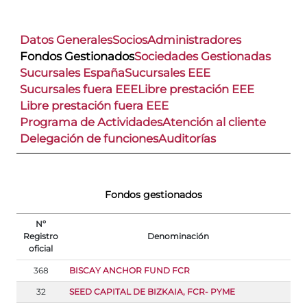
Datos Generales
Socios
Administradores
Fondos Gestionados
Sociedades Gestionadas
Sucursales España
Sucursales EEE
Sucursales fuera EEE
Libre prestación EEE
Libre prestación fuera EEE
Programa de Actividades
Atención al cliente
Delegación de funciones
Auditorías
Fondos gestionados
Nº
Registro
Denominación
oficial
368
BISCAY ANCHOR FUND FCR
32
SEED CAPITAL DE BIZKAIA, FCR- PYME