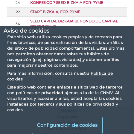
24
KONFEKOOP SEED BIZKAIA FCR-PYME
22
START BIZKAIA, FCR-PYME
SEED CAPITAL BIZKAIA BI, FONDO DE CAPITAL
34
RIESGO PYME
Aviso de cookies
FONDO DE EMPRENDIMIENTO E IMPACTO SOCIAL,
Este sitio web utiliza cookies propias y de terceros para
35
FONDO DE CAPITAL RIESGO PYME
fines técnicos, de personalización de las visitas, análisis
del sitio y de publicidad comportamental. Estas últimas
nos permiten obtener datos sobre tus hábitos de
navegación (p.ej. páginas visitadas) y obtener perfiles
para mejorar nuestros contenidos.
Para más información, consulta nuestra
Política de
cookies
Este sitio web contiene enlaces a sitios web de terceros
con políticas de privacidad ajenas a la de la CNMV. Al
visualizarlos y acceder a ellos, usted acepta las cookies
instaladas por terceros y sus políticas de privacidad y
cookies.
Contacto
Mapa web
Nota legal
Configuración de cookies
Política de cookies