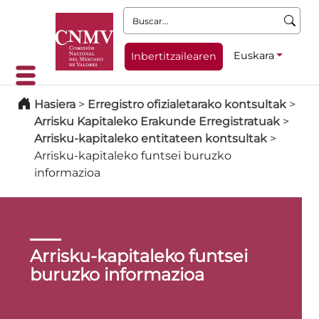
Buscar:
Euskara
Inbertitzailearen
Hasiera
>
Erregistro ofizialetarako kontsultak
>
Arrisku Kapitaleko Erakunde Erregistratuak
>
Arrisku-kapitaleko entitateen kontsultak
>
Arrisku-kapitaleko funtsei buruzko
informazioa
Arrisku-kapitaleko funtsei
buruzko informazioa