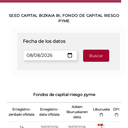
SEED CAPITAL BIZKAIA BI, FONDO DE CAPITAL RIESGO
PYME
Fecha de los datos
Fondos de capital-riesgo pyme
Azken
Erregistro-
Erregistro-
Liburuxka
DFI
liburuxkaren
zenbaki ofiziala
data ofiziala
(*)
(*)
data
34
31/07/2026
31/07/2026