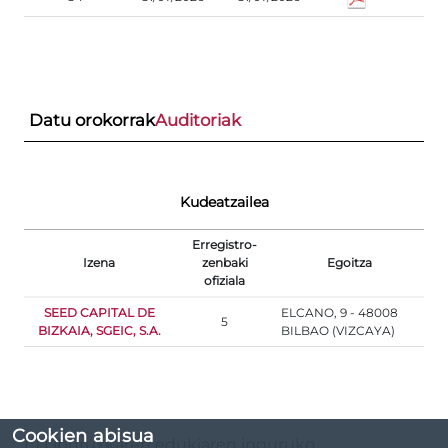
Datu orokorrak
Auditoriak
Kudeatzailea
Erregistro-
Izena
zenbaki
Egoitza
ofiziala
SEED CAPITAL DE
ELCANO, 9 - 48008
5
BIZKAIA, SGEIC, S.A.
BILBAO (VIZCAYA)
Cookien abisua
(*) Liburuxkaren edukiaren inguruko