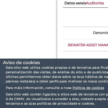
Datos xerais
Auditorías
Denomin
BEWATER ASSET MANAG
Aviso de cookies
Este sitio web utiliza cookies propias e de terceiros para fina
(*) A responsabilidade sob
personalización das visitas, de análise do sitio e de public
autoxestionado, no seu ca
últimas permítennos obter datos sobre os teus hábitos de n
páxinas visitadas) e obter perfís para mellorar os nosos conti
Para máis información, consulta a nosa
Política de cookies
Este sitio web contén ligazóns a sitios web de terceiros con p
Mapa web
Nota legal
Política de cookies
á da CNMV. Ao visualizalos e acceder a eles, vostede acepta 
terceiros e as súas políticas de privacidade e cookies.