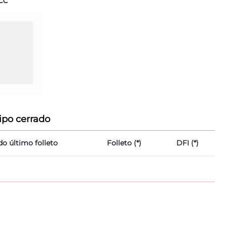
CC
ipo cerrado
do último folleto
Folleto (*)
DFI (*)