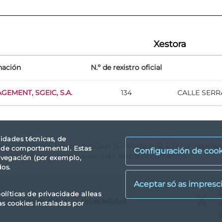
Xestora
ación
N.º de rexistro oficial
EMENT, SGEIC, S.A.
134
CALLE SERRA
lidades técnicas, de
re o contido e sobre a veracidade do folleto e do DFI correspond
idade comportamental. Estas
Configuración de cook
so. A CNMV non verifica o contido destes documentos.
avegación (por exemplo,
dos.
X
olíticas de privacidade alleas
Protección de datos
Accesibilidad
X
as cookies instaladas por
X