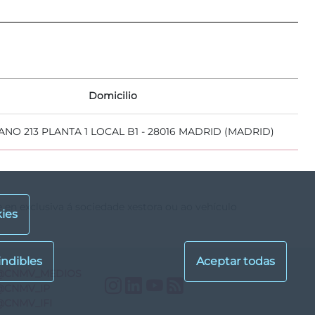
Domicilio
NO 213 PLANTA 1 LOCAL B1 - 28016 MADRID (MADRID)
e en exclusiva á sociedade xestora ou ao vehículo
ies
@CNMV_MEDIOS
Instagram
LinkedIn
YouTube
RSS
@CNMV_IP
@CNMV_IFI