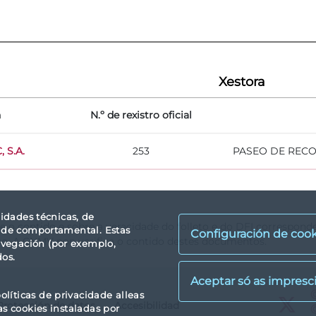
Xestora
n
N.º de rexistro oficial
 S.A.
253
PASEO DE RECOL
lidades técnicas, de
re o contido e sobre a veracidade do folleto e do DFI correspond
idade comportamental. Estas
Configuración de cook
so. A CNMV non verifica o contido destes documentos.
avegación (por exemplo,
dos.
X
olíticas de privacidade alleas
Protección de datos
Accesibilidad
X
as cookies instaladas por