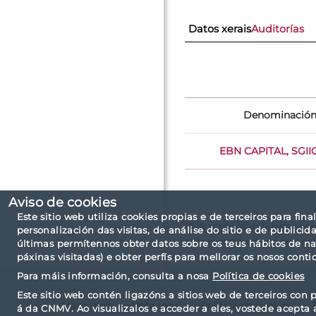
Datos xerais
Auditorías
Denominació
EBN CAPITAL, SGIIC,
Aviso de cookies
Este sitio web utiliza cookies propias e de terceiros para fina
(*) A responsabilidade sob
personalización das visitas, de análise do sitio e de public
autoxestionado, no seu ca
últimas permítennos obter datos sobre os teus hábitos de n
páxinas visitadas) e obter perfís para mellorar os nosos conti
Para máis información, consulta a nosa
Política de cookies
Este sitio web contén ligazóns a sitios web de terceiros con p
Mapa web
Nota legal
Política de cookies
á da CNMV. Ao visualizalos e acceder a eles, vostede acepta 