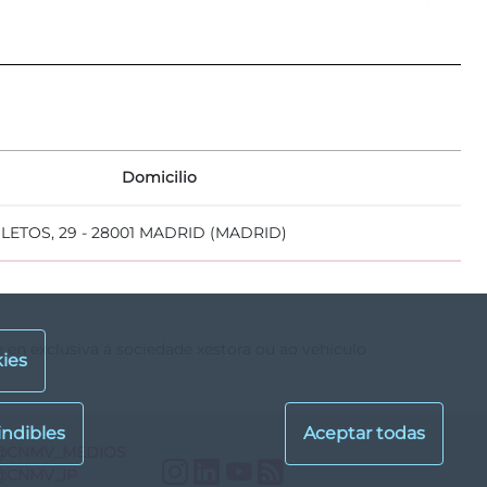
Domicilio
ETOS, 29 - 28001 MADRID (MADRID)
e en exclusiva á sociedade xestora ou ao vehículo
ies
@CNMV_MEDIOS
Instagram
LinkedIn
YouTube
RSS
@CNMV_IP