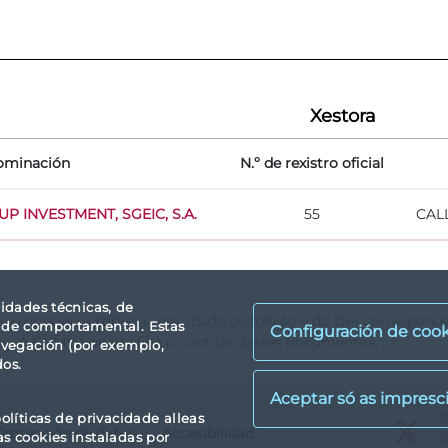
Xestora
ominación
N.º de rexistro oficial
 INVESTMENT, SGEIC, S.A.
55
CALL
lidades técnicas, de
re o contido e sobre a veracidade do folleto e do DFI correspond
idade comportamental. Estas
Configuración de cook
so. A CNMV non verifica o contido destes documentos.
avegación (por exemplo,
dos.
X
olíticas de privacidade alleas
Protección de datos
Accesibilidad
X
as cookies instaladas por