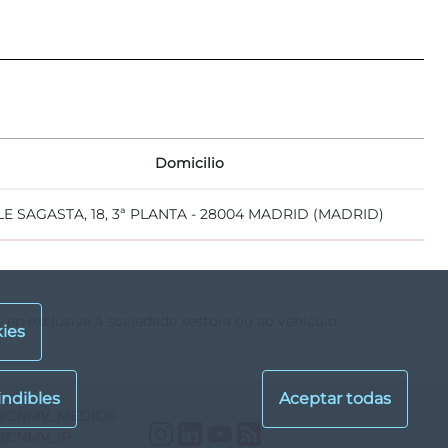
Domicilio
E SAGASTA, 18, 3ª PLANTA - 28004 MADRID (MADRID)
e en exclusiva á sociedade xestora ou ao vehículo
ies
@CNMV_MEDIOS
Instagram
LinkedIn
YouTube
RSS
@CNMV_IP