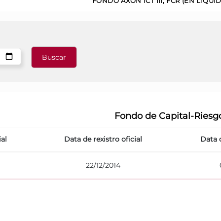
FONDO AXON ICT III, FCR (EN LIQUI
Fondo de Capital-Riesg
ial
Data de rexistro oficial
Data 
22/12/2014