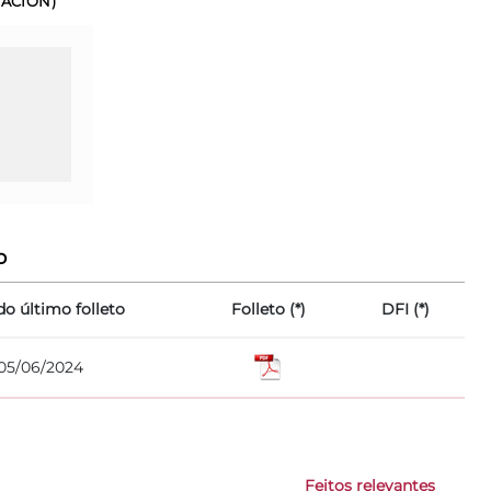
DACIÓN)
o
do último folleto
Folleto (*)
DFI (*)
05/06/2024
Feitos relevantes