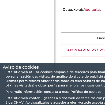
Datos xerais
Auditorías
Den
AXON PARTNERS GROUP
Aviso de cookies
Este sitio web utiliza cookies propias e de terceiros para fina
(*) A responsabilidade sob
personalización das visitas, de análise do sitio e de public
autoxestionado, no seu ca
últimas permítennos obter datos sobre os teus hábitos de n
páxinas visitadas) e obter perfís para mellorar os nosos conti
Para máis información, consulta a nosa
Política de cookies
Este sitio web contén ligazóns a sitios web de terceiros con p
Mapa web
Nota legal
Política de cookies
á da CNMV. Ao visualizalos e acceder a eles, vostede acepta 