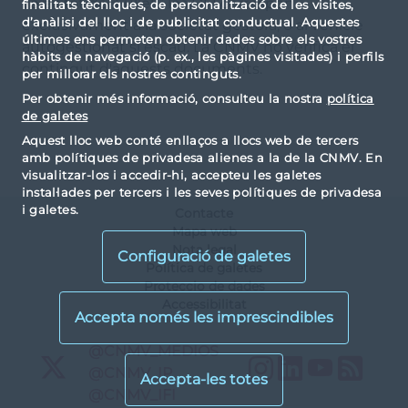
veracitat del Fullet i les DFI correspon
finalitats tècniques, de personalització de les visites,
d’anàlisi del lloc i de publicitat conductual. Aquestes
exclusivament a la societat gestora, o al vehicle
últimes ens permeten obtenir dades sobre els vostres
autogestionat si escau. La CNMV no verifica el
hàbits de navegació (p. ex., les pàgines visitades) i perfils
contingut d'aquests documents.
per millorar els nostres continguts.
Per obtenir més informació, consulteu la nostra
política
de galetes
Aquest lloc web conté enllaços a llocs web de tercers
amb polítiques de privadesa alienes a la de la CNMV. En
visualitzar-los i accedir-hi, accepteu les galetes
instal·lades per tercers i les seves polítiques de privadesa
i galetes.
Contacte
Mapa web
Nota legal
Configuració de galetes
Política de galetes
Proteccio de dades
Accessibilitat
X
@CNMV_MEDIOS
Instagram
LinkedIn
YouTu
RS
X
@CNMV_IP
X
@CNMV_IFI