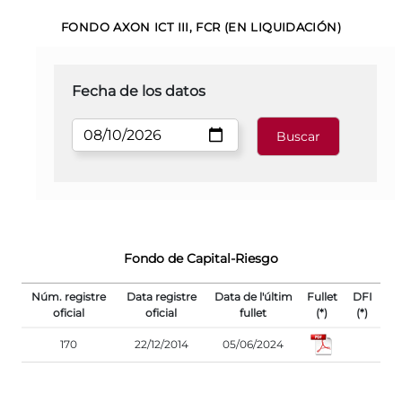
FONDO AXON ICT III, FCR (EN LIQUIDACIÓN)
Fecha de los datos
Fondo de Capital-Riesgo
Núm. registre
Data registre
Data de l'últim
Fullet
DFI
oficial
oficial
fullet
(*)
(*)
170
22/12/2014
05/06/2024