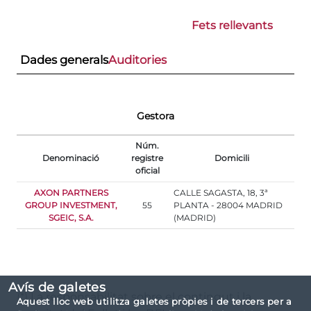
Fets rellevants
Dades generals
Auditories
Gestora
Núm.
Denominació
registre
Domicili
oficial
AXON PARTNERS
CALLE SAGASTA, 18, 3ª
GROUP INVESTMENT,
55
PLANTA - 28004 MADRID
SGEIC, S.A.
(MADRID)
Avís de galetes
(*) La responsabilitat sobre el contingut i la
Aquest lloc web utilitza galetes pròpies i de tercers per a