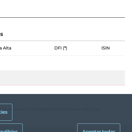
es
a Alta
DFI (*)
ISIN
e en exclusiva á sociedade xestora ou ao vehículo
ies