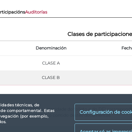
rticipacións
Auditorías
Clases de participacion
Denominación
Fech
CLASE A
CLASE B
lidades técnicas, de
re o contido e sobre a veracidade do folleto e do DFI correspond
idade comportamental. Estas
Configuración de cook
so. A CNMV non verifica o contido destes documentos.
avegación (por exemplo,
dos.