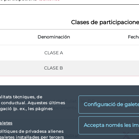
Clases de participacion
Denominación
Fech
CLASE A
CLASE B
alitats tècniques, de
 el contingut i la veracitat del Fullet i les DFI correspon exclusi
tat conductual. Aquestes últimes
Configuració de galet
a el contingut d'aquests documents.
ació (p. ex., les pàgines
aletes
X
lítiques de privadesa alienes
Proteccio de dades
Accessibilitat
X
aletes instal·lades per tercers