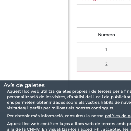
Numero
1
2
Avís de galetes
Aquest lloc web utilitza galetes pròpies i de tercers per a fin
(*) La responsabilitat sobre
personalització de les visites, d’anàlisi del lloc i de publici
escau. La CNMV no verific
ens permeten obtenir dades sobre els vostres hàbits de naveg
visitades) i perfils per millorar els nostres continguts.
Per obtenir més informació, consulteu la nostra
política de g
Aquest lloc web conté enllaços a llocs web de tercers amb po
Mapa web
Nota legal
Política de galetes
a la de la CNMV. En visualitzar-los i accedir-hi, accepteu les g