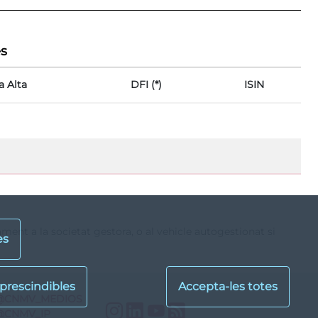
es
a Alta
DFI (*)
ISIN
vament a la societat gestora, o al vehicle autogestionat si
es
@CNMV_MEDIOS
Instagram
LinkedIn
YouTube
RSS
@CNMV_IP