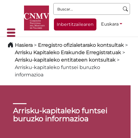
Buscar:
Euskara
Inbertitzailearen
Hasiera
>
Erregistro ofizialetarako kontsultak
>
Arrisku Kapitaleko Erakunde Erregistratuak
>
Arrisku-kapitaleko entitateen kontsultak
>
Arrisku-kapitaleko funtsei buruzko
informazioa
Arrisku-kapitaleko funtsei
buruzko informazioa