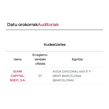
Datu orokorrak
Auditoriak
Kudeatzailea
Erregistro-
Izena
zenbaki
Egoitza
ofiziala
SUMA
AVDA DIAGONAL 640 5º F -
CAPITAL,
57
08017 BARCELONA
SGEIC, S.A.
(BARCELONA)