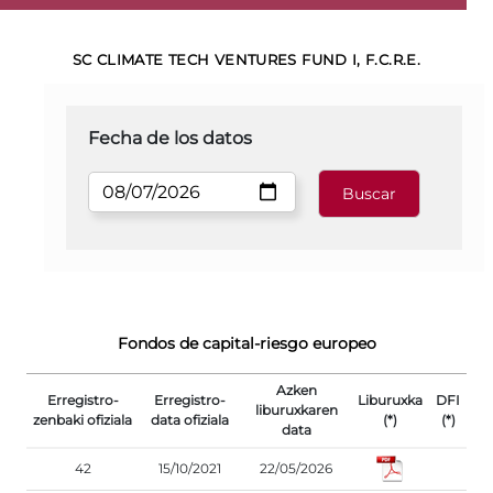
SC CLIMATE TECH VENTURES FUND I, F.C.R.E.
Fecha de los datos
Fondos de capital-riesgo europeo
Azken
Erregistro-
Erregistro-
Liburuxka
DFI
liburuxkaren
zenbaki ofiziala
data ofiziala
(*)
(*)
data
42
15/10/2021
22/05/2026