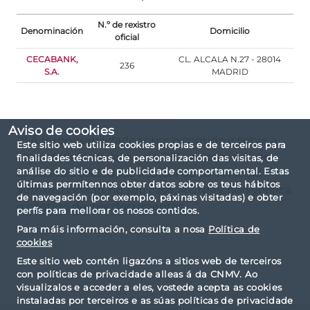
N.º de rexistro
Denominación
Domicilio
oficial
CECABANK,
CL. ALCALA N.27 - 28014
236
S.A.
MADRID
Aviso de cookies
(*) A responsabilidade sobre o contido e sobre a
Este sitio web utiliza cookies propias e de terceiros para
veracidade do folleto e do DFI corresponde en
finalidades técnicas, de personalización das visitas, de
análise do sitio e de publicidade comportamental. Estas
exclusiva á sociedade xestora ou ao vehículo
últimas permítennos obter datos sobre os teus hábitos
autoxestionado, no seu caso. A CNMV non verifica
de navegación (por exemplo, páxinas visitadas) e obter
o contido destes documentos.
perfís para mellorar os nosos contidos.
Para máis información, consulta a nosa
Política de
cookies
Este sitio web contén ligazóns a sitios web de terceiros
con políticas de privacidade alleas á da CNMV. Ao
visualizalos e acceder a eles, vostede acepta as cookies
instaladas por terceiros e as súas políticas de privacidade