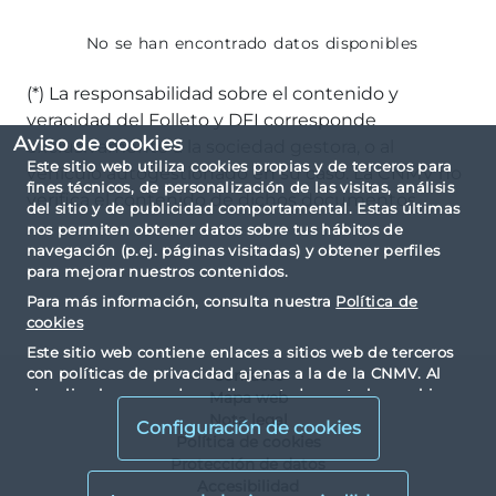
No se han encontrado datos disponibles
(*) La responsabilidad sobre el contenido y
veracidad del Folleto y DFI corresponde
Aviso de cookies
exclusivamente a la sociedad gestora, o al
Este sitio web utiliza cookies propias y de terceros para
vehículo autogestionado en su caso. La CNMV no
fines técnicos, de personalización de las visitas, análisis
verifica el contenido de dichos documentos.
del sitio y de publicidad comportamental. Estas últimas
nos permiten obtener datos sobre tus hábitos de
navegación (p.ej. páginas visitadas) y obtener perfiles
para mejorar nuestros contenidos.
Para más información, consulta nuestra
Política de
cookies
Este sitio web contiene enlaces a sitios web de terceros
con políticas de privacidad ajenas a la de la CNMV. Al
Contacto
visualizarlos y acceder a ellos, usted acepta las cookies
Mapa web
instaladas por terceros y sus políticas de privacidad y
Nota legal
Configuración de cookies
cookies.
Política de cookies
Protección de datos
Accesibilidad