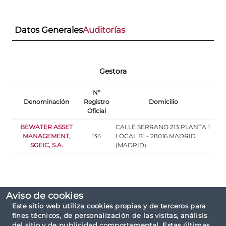
Datos Generales
Auditorías
Gestora
Nº
Denominación
Registro
Domicilio
Oficial
BEWATER ASSET
CALLE SERRANO 213 PLANTA 1
MANAGEMENT,
134
LOCAL B1 - 28016 MADRID
SGEIC, S.A.
(MADRID)
Aviso de cookies
(*) La responsabilidad sobre el contenido y
Este sitio web utiliza cookies propias y de terceros para
veracidad del Folleto y DFI corresponde
fines técnicos, de personalización de las visitas, análisis
del sitio y de publicidad comportamental. Estas últimas