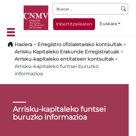
Buscar:
Euskara
Inbertitzailearen
Hasiera
>
Erregistro ofizialetarako kontsultak
>
Arrisku Kapitaleko Erakunde Erregistratuak
>
Arrisku-kapitaleko entitateen kontsultak
>
Arrisku-kapitaleko funtsei buruzko
informazioa
Arrisku-kapitaleko funtsei
buruzko informazioa