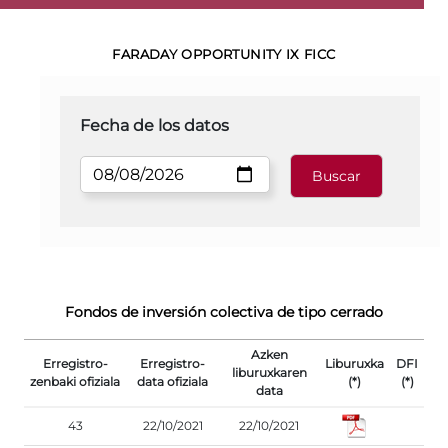
FARADAY OPPORTUNITY IX FICC
Fecha de los datos
Fondos de inversión colectiva de tipo cerrado
Azken
Erregistro-
Erregistro-
Liburuxka
DFI
liburuxkaren
zenbaki ofiziala
data ofiziala
(*)
(*)
data
43
22/10/2021
22/10/2021