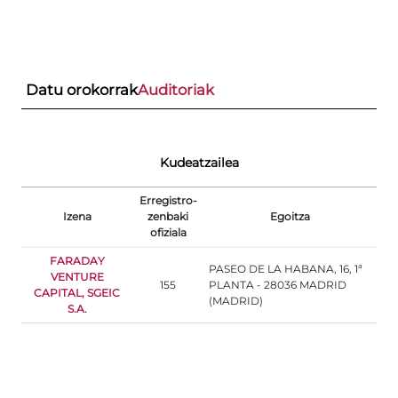
Datu orokorrak
Auditoriak
Kudeatzailea
Erregistro-
Izena
zenbaki
Egoitza
ofiziala
FARADAY
PASEO DE LA HABANA, 16, 1ª
VENTURE
155
PLANTA - 28036 MADRID
CAPITAL, SGEIC
(MADRID)
S.A.