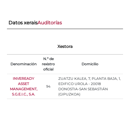
Datos xerais
Auditorías
Xestora
N.º de
Denominación
rexistro
Domicilio
oficial
INVEREADY
ZUATZU KALEA, 7, PLANTA BAJA, 1,
ASSET
EDIFICO UROLA - 20018
94
MANAGEMENT,
DONOSTIA-SAN SEBASTIÁN
S.G.E.I.C., S.A.
(GIPUZKOA)