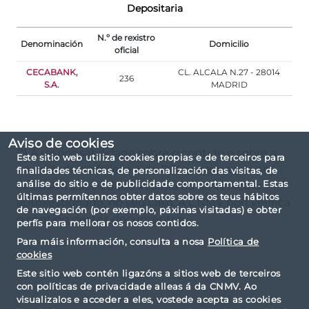
Depositaria
N.º de rexistro
Denominación
Domicilio
oficial
CECABANK,
CL. ALCALA N.27 - 28014
236
S.A.
MADRID
Aviso de cookies
(*) A responsabilidade sobre o contido e sobre a
Este sitio web utiliza cookies propias e de terceiros para
veracidade do folleto e do DFI corresponde en
finalidades técnicas, de personalización das visitas, de
análise do sitio e de publicidade comportamental. Estas
exclusiva á sociedade xestora ou ao vehículo
últimas permítennos obter datos sobre os teus hábitos
autoxestionado, no seu caso. A CNMV non verifica
de navegación (por exemplo, páxinas visitadas) e obter
o contido destes documentos.
perfís para mellorar os nosos contidos.
Para máis información, consulta a nosa
Política de
cookies
Este sitio web contén ligazóns a sitios web de terceiros
con políticas de privacidade alleas á da CNMV. Ao
visualizalos e acceder a eles, vostede acepta as cookies