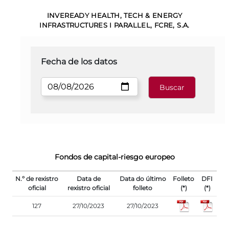
INVEREADY HEALTH, TECH & ENERGY
INFRASTRUCTURES I PARALLEL, FCRE, S.A.
Fecha de los datos
Fondos de capital-riesgo europeo
N.º de rexistro
Data de
Data do último
Folleto
DFI
oficial
rexistro oficial
folleto
(*)
(*)
127
27/10/2023
27/10/2023