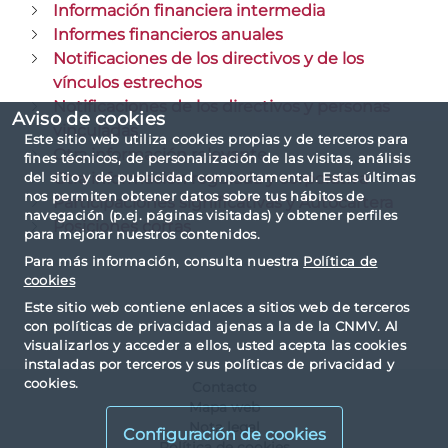
Información financiera intermedia
Informes financieros anuales
Notificaciones de los directivos y de los
vínculos estrechos
Notificaciones de los directivos y personas
Aviso de cookies
vinculadas
Este sitio web utiliza cookies propias y de terceros para
Otra información relevante
fines técnicos, de personalización de las visitas, análisis
Otra información regulada y corporativa
del sitio y de publicidad comportamental. Estas últimas
nos permiten obtener datos sobre tus hábitos de
Participaciones significativas y Autocartera
navegación (p.ej. páginas visitadas) y obtener perfiles
Posiciones cortas
para mejorar nuestros contenidos.
Para más información, consulta nuestra
Política de
cookies
Este sitio web contiene enlaces a sitios web de terceros
con políticas de privacidad ajenas a la de la CNMV. Al
visualizarlos y acceder a ellos, usted acepta las cookies
instaladas por terceros y sus políticas de privacidad y
cookies.
Contacto
Mapa web
Nota legal
Configuración de cookies
Política de cookies