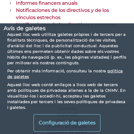
Informes financers anuals
Notificaciones de los directivos y de los
vínculos estrechos
Notificaciones de los directivos y personas
Avís de galetes
vinculadas
Aquest lloc web utilitza galetes pròpies i de tercers per a
Otra información relevante
finalitats tècniques, de personalització de les visites,
Otra información regulada y corporativa
d’anàlisi del lloc i de publicitat conductual. Aquestes
últimes ens permeten obtenir dades sobre els vostres
Participaciones significativas y Autocartera
hàbits de navegació (p. ex., les pàgines visitades) i perfils
Posicions curtes
per millorar els nostres continguts.
Per obtenir més informació, consulteu la nostra
política
de galetes
Aquest lloc web conté enllaços a llocs web de tercers
amb polítiques de privadesa alienes a la de la CNMV. En
visualitzar-los i accedir-hi, accepteu les galetes
instal·lades per tercers i les seves polítiques de privadesa
i galetes.
Contacte
Mapa web
Nota legal
Configuració de galetes
Política de galetes
Proteccio de dades